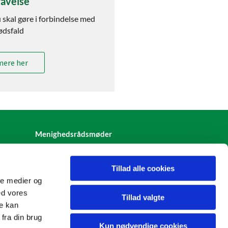
avelse
 skal gøre i forbindelse med
ødsfald
mere her
Menighedsrådsmøder
Tillad alle cookies
ale medier og
ed vores
Tillad valgte
re kan
fra din brug
Kun nødvendige cookies