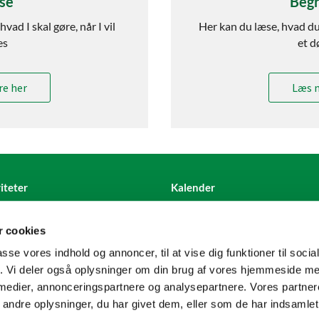
lse
Begr
hvad I skal gøre, når I vil
Her kan du læse, hvad du
es
et d
e her
Læs 
iteter
Kalender
 cookies
passe vores indhold og annoncer, til at vise dig funktioner til soci
fik. Vi deler også oplysninger om din brug af vores hjemmeside m
 medier, annonceringspartnere og analysepartnere. Vores partne
Kontakt
Cookiepolitik
Tilgængelighedserklæring
ndre oplysninger, du har givet dem, eller som de har indsamlet 