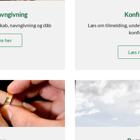
avngivning
Konfi
kab, navngivning og dåb
Læs om tilmelding, unde
konf
e her
Læs 