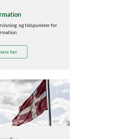
rmation
rvisning og tidspunkter for
irmation
mere her