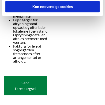
te.
Forplejning og
Kun nødvendige cookies
drikkevarer udover
kaffe/te skal lejer selv
medbringe.
Lejer sørger for
afrydning samt
opvask og efterlader
lokalerne i pæn stand.
Oprydningsdetaljer
aftales nærmere med
værten.
Faktura for leje af
sognegården
fremsendes efter
arrangementet er
afholdt.
Send
forespørgsel