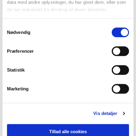
data med andre oplysninger, du har givet dem, eller som
de har indsamlet fra din brug af deres tjenester.
S
Nødvendig
a
m
t
Præferencer
y
Du vil måske også kunne lide...
k
k
Statistik
e
v
Marketing
a
l
g
Vis detaljer
Tillad alle cookies