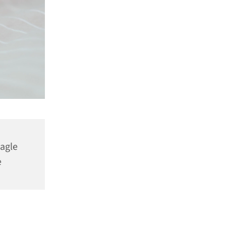
agle
e