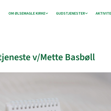
OM ØLSEMAGLE KIRKE
GUDSTJENESTER
AKTIVIT
jeneste v/Mette Basbøll