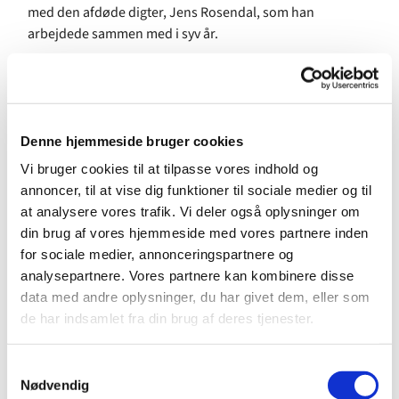
med den afdøde digter, Jens Rosendal, som han
arbejdede sammen med i syv år.
Rasmus Skov Borring (f. 1981) er pianist, komponist og
foredragsholder, uddannet cand.mag. i Moderne Kultur
og Kulturformidling fra KU. Han har flere
albumudgivelser bag sig med klavermusik og er forfatter
Denne hjemmeside bruger cookies
til den anmelderroste bog ”Er der steder hvor sandheden
Vi bruger cookies til at tilpasse vores indhold og
synger”. Han er født ind i fællessangen og har gjort den til
annoncer, til at vise dig funktioner til sociale medier og til
sin metier gennem både håndens og åndens arbejde.
at analysere vores trafik. Vi deler også oplysninger om
din brug af vores hjemmeside med vores partnere inden
Tilmelding og betaling
for sociale medier, annonceringspartnere og
Pris 100 kr. incl. Frokost, som betales på dagen. Husk
analysepartnere. Vores partnere kan kombinere disse
tilmelding på
linket her
data med andre oplysninger, du har givet dem, eller som
de har indsamlet fra din brug af deres tjenester.
S
Nødvendig
a