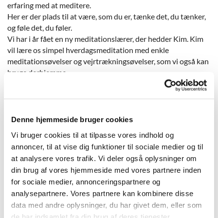
erfaring med at meditere.
Her er der plads til at være, som du er, tænke det, du tænker,
og føle det, du føler.
Vi har i år fået en ny meditationslærer, der hedder Kim. Kim
vil lære os simpel hverdagsmeditation med enkle
meditationsøvelser og vejrtrækningsøvelser, som vi også kan
bruge derhjemme.
Vi mødes til meditation hver mandag kl. 17.30-18.30 i
Ølsemagle Sognegård.
OBS! Hold øje med hjemmesiden for eventuelle aflysninger.
Denne hjemmeside bruger cookies
Vi bruger cookies til at tilpasse vores indhold og
annoncer, til at vise dig funktioner til sociale medier og til
at analysere vores trafik. Vi deler også oplysninger om
din brug af vores hjemmeside med vores partnere inden
for sociale medier, annonceringspartnere og
analysepartnere. Vores partnere kan kombinere disse
data med andre oplysninger, du har givet dem, eller som
de har indsamlet fra din brug af deres tjenester.