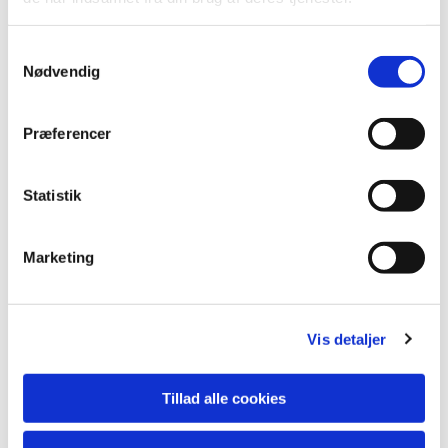
S
Nødvendig
a
m
t
Præferencer
Du vil måske også kunne lide...
y
k
k
Statistik
e
v
Marketing
a
l
g
Vis detaljer
Tillad alle cookies