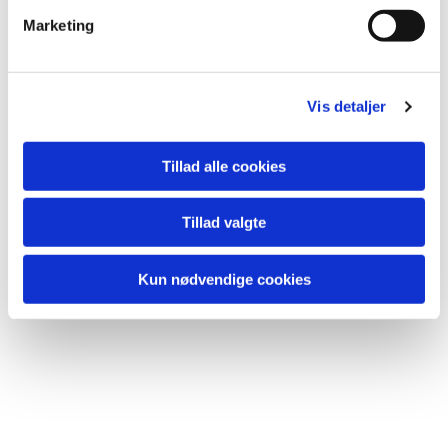
v
Marketing
a
l
g
Vis detaljer
Du vil måske også kunne lide...
Tillad alle cookies
Tillad valgte
Kun nødvendige cookies