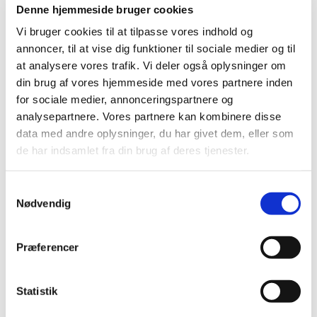
Denne hjemmeside bruger cookies
Vi mødes til meditation hver mandag kl. 17.30-18.30 i
Ølsemagle Sognegård.
Vi bruger cookies til at tilpasse vores indhold og
annoncer, til at vise dig funktioner til sociale medier og til
OBS! Hold øje med hjemmesiden for eventuelle
at analysere vores trafik. Vi deler også oplysninger om
aflysninger.
din brug af vores hjemmeside med vores partnere inden
for sociale medier, annonceringspartnere og
analysepartnere. Vores partnere kan kombinere disse
data med andre oplysninger, du har givet dem, eller som
de har indsamlet fra din brug af deres tjenester.
S
Nødvendig
a
m
t
Præferencer
y
k
k
Statistik
e