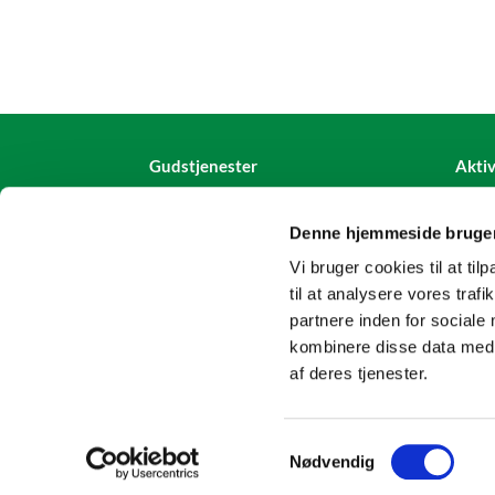
Gudstjenester
Aktiv
Denne hjemmeside bruger
Vi bruger cookies til at til
til at analysere vores tra
partnere inden for sociale
kombinere disse data med a
af deres tjenester.
S
Nødvendig
a