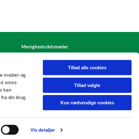
Menighedsrådsmøder
Tillad alle cookies
ale medier og
ed vores
Tillad valgte
re kan
fra din brug
Kun nødvendige cookies
Vis detaljer