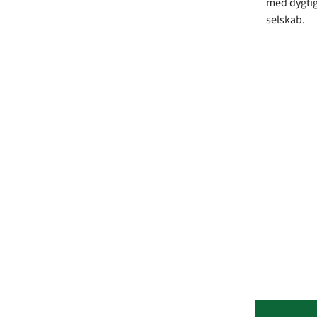
med dygtig
selskab.