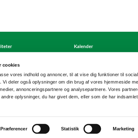
iteter
Kalender
 cookies
passe vores indhold og annoncer, til at vise dig funktioner til soci
fik. Vi deler også oplysninger om din brug af vores hjemmeside m
 medier, annonceringspartnere og analysepartnere. Vores partne
Kontakt
Cookiepolitik
Tilgængelighedserklæring
ndre oplysninger, du har givet dem, eller som de har indsamlet 
Privatlivspolitik
Log på ChurchDesk
Præferencer
Statistik
Marketing