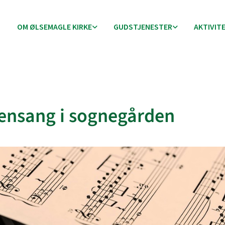
OM ØLSEMAGLE KIRKE
GUDSTJENESTER
AKTIVIT
ensang i sognegården