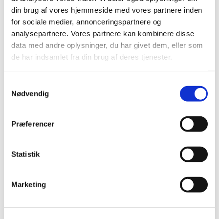
din brug af vores hjemmeside med vores partnere inden
for sociale medier, annonceringspartnere og
analysepartnere. Vores partnere kan kombinere disse
data med andre oplysninger, du har givet dem, eller som
de har indsamlet fra din brug af deres tjenester.
S
Nødvendig
a
m
t
Præferencer
y
k
k
Statistik
e
v
Du vil måske også kunne lide...
Marketing
a
l
g