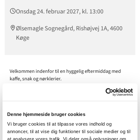
Onsdag 24. februar 2027, kl. 13:00
Ølsemagle Sognegård, Rishøjvej 1A, 4600
Køge
Velkommen indenfor til en hyggelig eftermiddag med
kaffe, snak og nørklerier.
Vi byder alle velkommen i vores gruppe! Uanset om du er
gammel eller ung, drikker kaffe eller te, strikker eller
hækler - eller ingen af delene. I netværksgruppen kan alle
være med.
Denne hjemmeside bruger cookies
Vi bruger cookies til at tilpasse vores indhold og
annoncer, til at vise dig funktioner til sociale medier og til
at analysere vores trafik. Vi deler også oplysninger om