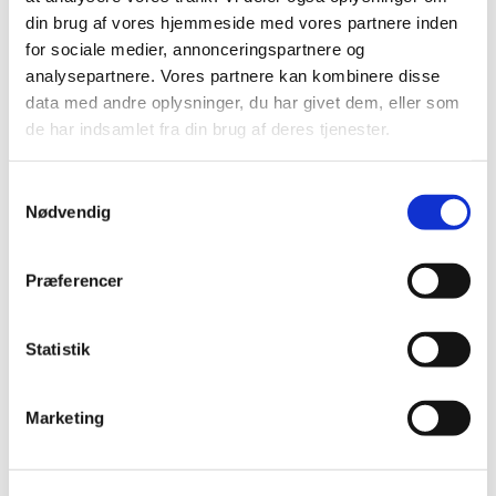
din brug af vores hjemmeside med vores partnere inden
for sociale medier, annonceringspartnere og
analysepartnere. Vores partnere kan kombinere disse
data med andre oplysninger, du har givet dem, eller som
de har indsamlet fra din brug af deres tjenester.
S
Nødvendig
a
m
t
Præferencer
y
k
k
Statistik
e
v
Du vil måske også kunne lide...
Marketing
a
l
g