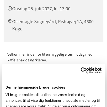
Onsdag 28. juli 2027, kl. 13:00
Ølsemagle Sognegård, Rishøjvej 1A, 4600
Køge
Velkommen indenfor til en hyggelig eftermiddag med
kaffe, snak og nørklerier.
Vi byder alle velkommen i vores gruppe! Uanset om du er
gammel eller ung, drikker kaffe eller te, strikker eller
hækler - eller ingen af delene. I netværksgruppen kan alle
være med.
Denne hjemmeside bruger cookies
Vi bruger cookies til at tilpasse vores indhold og
annoncer, til at vise dig funktioner til sociale medier og til
at analysere vores trafik. Vi deler også oplysninger om