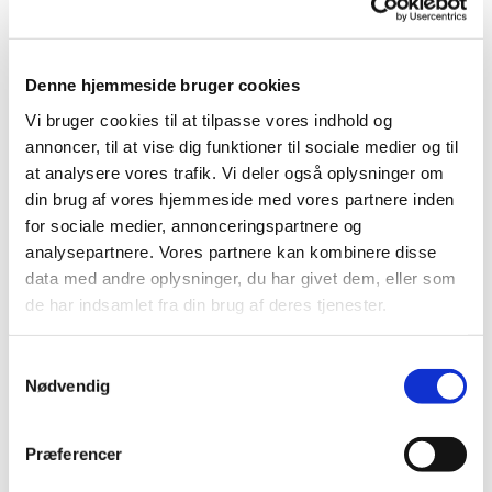
Denne hjemmeside bruger cookies
Vi bruger cookies til at tilpasse vores indhold og
annoncer, til at vise dig funktioner til sociale medier og til
at analysere vores trafik. Vi deler også oplysninger om
din brug af vores hjemmeside med vores partnere inden
for sociale medier, annonceringspartnere og
analysepartnere. Vores partnere kan kombinere disse
Du vil måske også kunne lide...
data med andre oplysninger, du har givet dem, eller som
de har indsamlet fra din brug af deres tjenester.
S
Nødvendig
a
m
t
Præferencer
y