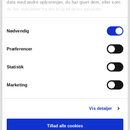
data med andre oplysninger, du har givet dem, eller som
de har indsamlet fra din brug af deres tjenester.
S
Nødvendig
a
m
t
Præferencer
y
Du vil måske også kunne lide...
k
k
Statistik
e
v
Marketing
a
l
g
Vis detaljer
Tillad alle cookies