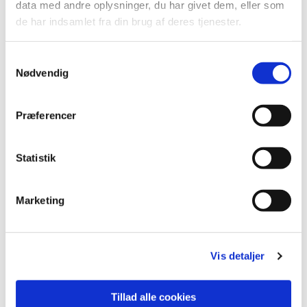
data med andre oplysninger, du har givet dem, eller som
de har indsamlet fra din brug af deres tjenester.
S
Nødvendig
a
m
t
Præferencer
y
Du vil måske også kunne lide...
k
k
Statistik
e
v
Marketing
a
l
g
Vis detaljer
Tillad alle cookies